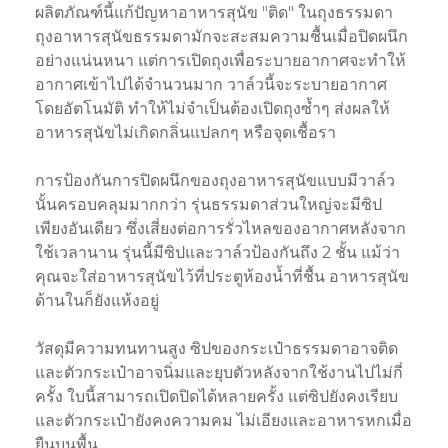
ผลิตภัณฑ์นี้แก้ปัญหาอาหารสุนัข "ติด" ในถุงธรรมดา
ถุงอาหารสุนัขธรรมดามักจะสะสมความชื้นเมื่อปิดผนึก
อย่างแน่นหนา แต่การเปิดถุงเพื่อระบายอากาศจะทำให้
อากาศเข้าไปได้จำนวนมาก วาล์วนี้จะระบายอากาศ
โดยอัตโนมัติ ทำให้ไม่จำเป็นต้องเปิดถุงซ้ำๆ ส่งผลให้
อาหารสุนัขไม่เกิดกลิ่นแปลกๆ หรือจุดเชื้อรา
การป้องกันการปิดผนึกของถุงอาหารสุนัขแบบมีวาล์ว
นั้นครอบคลุมมากกว่า รุ่นธรรมดาส่วนใหญ่จะมีซิป
เพียงอันเดียว ซึ่งเสี่ยงต่อการรั่วไหลของอากาศหลังจาก
ใช้เวลานาน รุ่นนี้มีซิปและวาล์วป้องกันถึง 2 ชั้น แม้ว่า
คุณจะใส่อาหารสุนัขไว้ที่ประตูห้องน้ำที่ชื้น อาหารสุนัข
ด้านในก็ยังแห้งอยู่
วัสดุมีความทนทานสูง ซิปของกระเป๋าธรรมดาอาจติด
และตัวกระเป๋าอาจนิ่มและยุบตัวหลังจากใช้งานไปไม่กี่
ครั้ง ใบนี้สามารถเปิดปิดได้หลายครั้ง แต่ซิปยังคงเรียบ
และตัวกระเป๋ายังคงความคม ไม่เอียงและอาหารหกเมื่อ
ยืนบนพื้น