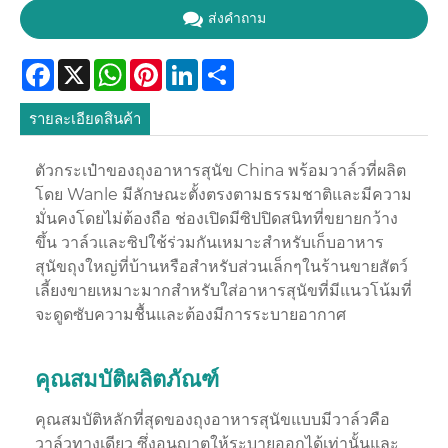
ส่งคำถาม
Facebook
X
WhatsApp
Pinterest
LinkedIn
Share
รายละเอียดสินค้า
ตัวกระเป๋าของถุงอาหารสุนัข China พร้อมวาล์วที่ผลิต
โดย Wanle มีลักษณะตั้งตรงตามธรรมชาติและมีความ
มั่นคงโดยไม่ต้องถือ ช่องเปิดมีซิปปิดสนิทที่ขยายกว้าง
ขึ้น วาล์วและซิปใช้ร่วมกันเหมาะสำหรับเก็บอาหาร
สุนัขถุงใหญ่ที่บ้านหรือสำหรับส่วนเล็กๆในร้านขายสัตว์
เลี้ยงขายเหมาะมากสำหรับใส่อาหารสุนัขที่มีแนวโน้มที่
จะดูดซับความชื้นและต้องมีการระบายอากาศ
คุณสมบัติผลิตภัณฑ์
คุณสมบัติหลักที่สุดของถุงอาหารสุนัขแบบมีวาล์วคือ
วาล์วทางเดียว ซึ่งอนุญาตให้ระบายออกได้เท่านั้นและ