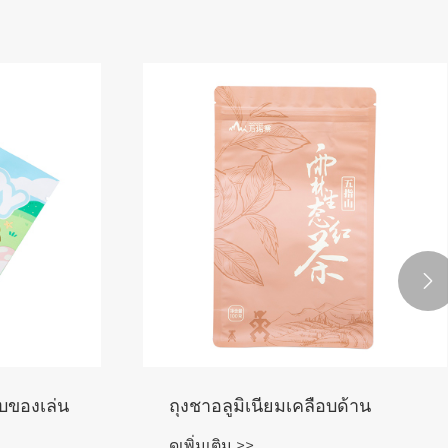

ับของเล่น
ถุงชาอลูมิเนียมเคลือบด้าน
ดูเพิ่มเติม >>