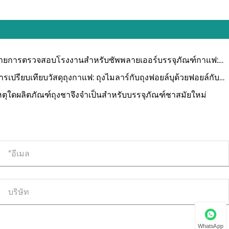
ายการตรวจสอบโรงงานสำหรับซัพพลายเออร์บรรจุภัณฑ์กาแฟ:
มือ B2B มืออาชีพ
ารเปรียบเทียบวัสดุถุงกาแฟ: ถุงไมลาร์กับถุงฟอยล์บุด้วยฟอยล์กับถุง
ฟที่ย่อยสลายได้
หตุใดผลิตภัณฑ์ถุงชาจึงจำเป็นสำหรับบรรจุภัณฑ์ชาสมัยใหม่
WhatsApp