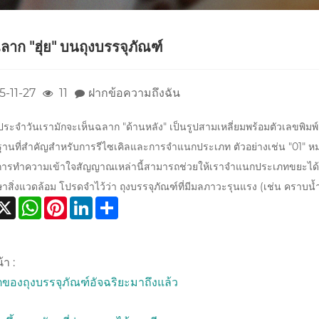
กฉลาก "ฮุ่ย" บนถุงบรรจุภัณฑ์
5-11-27
11
ฝากข้อความถึงฉัน
ประจำวันเรามักจะเห็นฉลาก "ด้านหลัง" เป็นรูปสามเหลี่ยมพร้อมตัวเลขพิมพ์
นฐานที่สำคัญสำหรับการรีไซเคิลและการจำแนกประเภท ตัวอย่างเช่น "01" หมา
 การทำความเข้าใจสัญญาณเหล่านี้สามารถช่วยให้เราจำแนกประเภทขยะได้แม่น
ษาสิ่งแวดล้อม โปรดจำไว้ว่า ถุงบรรจุภัณฑ์ที่มีมลภาวะรุนแรง (เช่น คราบน้
acebook
X
WhatsApp
Pinterest
LinkedIn
Share
้า :
องถุงบรรจุภัณฑ์อัจฉริยะมาถึงแล้ว