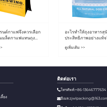
รนด์กาแฟจึงควรเลือก
อะไรทำให้ถุงอาหารสุน
นเมล็ดกาแฟแทนถุง
ประสิทธิภาพอย่างแท้จ
จัดเก็บ การสร้างแบรน
>>
ดูเพิ่มเติม >>
ความสดใหม่
ติดต่อเรา
โทรศัพท์:+86-13646777634
ลี้ยง
อีเมล:zjwlpacking@163.co