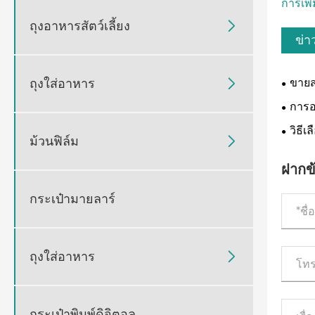
การเพิ
ถุงอาหารสัตว์เลี้ยง

ข่าว
ถุงใส่อาหาร

ขายส
TDK:
การอ
สร้างแ
วิธีเ
ม้วนฟิล์ม

ฝากข
กระเป๋ามายลาร์
ถุงใส่อาหาร

กระเป๋าพิมพ์ดิจิตอล