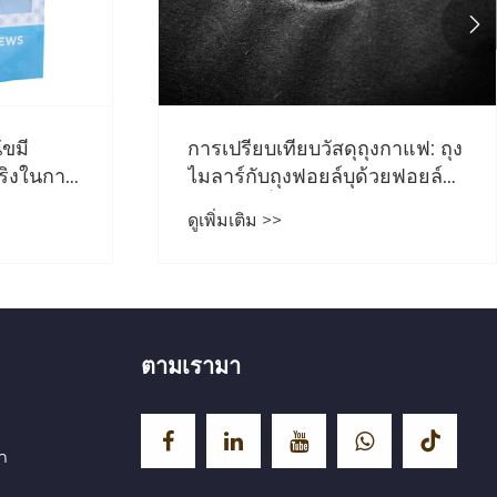

ัขมี
การเปรียบเทียบวัสดุถุงกาแฟ: ถุง
ริงในการ
ไมลาร์กับถุงฟอยล์บุด้วยฟอยล์กับ
ด์ และ
ถุงกาแฟที่ย่อยสลายได้
ดูเพิ่มเติม >>
ตามเรามา
m