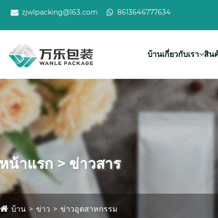
zjwlpacking@163.com
8613646777634
บ้าน
เกี่ยวกับเรา
สินค
หน้าแรก > ข่าวสาร
บ้าน
ข่าว
ข่าวอุตสาหกรรม